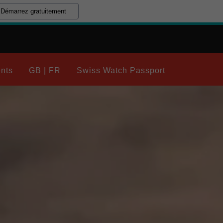
Démarrez gratuitement
nts
GB | FR
Swiss Watch Passport