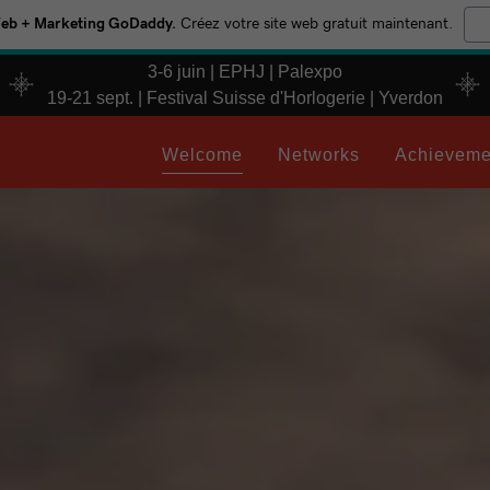
Web + Marketing GoDaddy.
Créez votre site web gratuit maintenant.
3-6 juin | EPHJ | Palexpo
19-21 sept. | Festival Suisse d'Horlogerie | Yverdon
Welcome
Networks
Achieveme