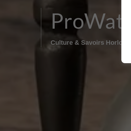
ProWat
Culture & Savoirs Horloge