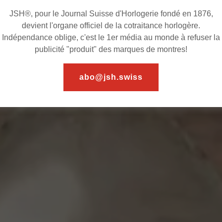
JSH®, pour le Journal Suisse d'Horlogerie fondé en 1876,
CH
devient l'organe officiel de la cotraitance horlogère.
Indépendance oblige, c'est le 1er média au monde à refuser la
publicité "produit" des marques de montres!
rs Suisses
abo@jsh.swiss